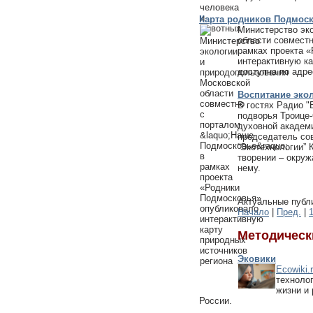
Карта родников Подмос
Министерство эк
области совмест
рамках проекта 
интерактивную ка
доступна по адр
Воспитание эко
В гостях Радио "
подворья Троице
духовной академ
председатель со
“Экотехнологии” 
творении – окру
нему.
Актуальные публи
Начало
|
Пред.
|
Методическ
Эковики
Ecowiki.
техноло
жизни и
России.