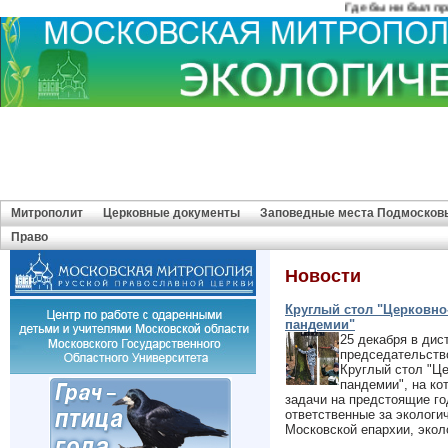
Где бы ни был правосл
Митрополит
Церковные документы
Заповедные места Подмосков
Право
Новости
Круглый стол "Церковно
пандемии"
25 декабря в ди
председательств
Круглый стол "Це
пандемии", на ко
задачи на предстоящие го
ответственные за экологи
Московской епархии, эколо