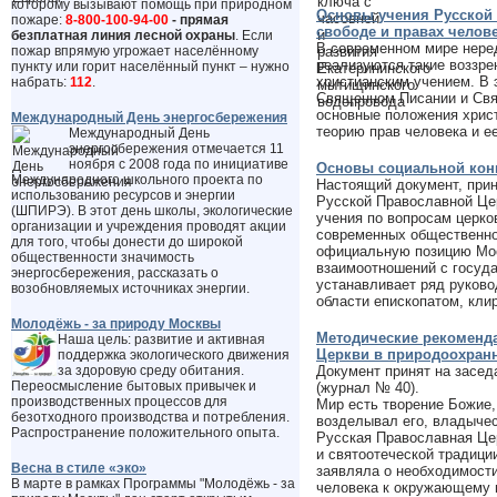
которому вызывают помощь при природном
Основы учения Русской 
пожаре:
8-800-100-94-00
- прямая
свободе и правах челов
безплатная линия лесной охраны
. Если
В современном мире неред
пожар впрямую угрожает населённому
реализуются такие воззре
пункту или горит населённый пункт – нужно
христианским учением. В 
набрать:
112
.
Священном Писании и Свя
основные положения христ
Международный День энергосбережения
теорию прав человека и е
Международный День
энергосбережения отмечается 11
ноября с 2008 года по инициативе
Основы социальной кон
Международного школьного проекта по
Настоящий документ, пр
использованию ресурсов и энергии
Русской Православной Цер
(ШПИРЭ). В этот день школы, экологические
учения по вопросам церко
организации и учреждения проводят акции
современных общественно
для того, чтобы донести до широкой
официальную позицию Мос
общественности значимость
взаимоотношений с госуд
энергосбережения, рассказать о
устанавливает ряд руков
возобновляемых источниках энергии.
области епископатом, кли
Молодёжь - за природу Москвы
Методические рекоменда
Наша цель: развитие и активная
Церкви в природоохран
поддержка экологического движения
за здоровую среду обитания.
Документ принят на засед
Переосмысление бытовых привычек и
(журнал № 40).
производственных процессов для
Мир есть творение Божие,
безотходного производства и потребления.
возделывал его, владычес
Распространение положительного опыта.
Русская Православная Це
и святоотеческой традици
Весна в стиле «эко»
заявляла о необходимости
В марте в рамках Программы "Молодёжь - за
человека к окружающему 