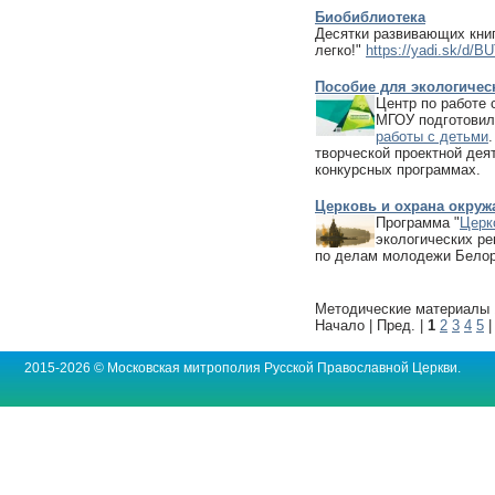
Биобиблиотека
Десятки развивающих кни
легко!"
https://yadi.sk/d
Пособие для экологичес
Центр по работе 
МГОУ подготови
работы с детьми
творческой проектной деят
конкурсных программах.
Церковь и охрана окру
Программа "
Церк
экологических р
по делам молодежи Белор
Методические материалы 1
Начало | Пред. |
1
2
3
4
5
2015-2026 © Московская митрополия Русской Православной Церкви.