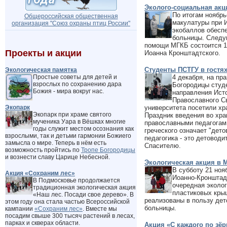
Эколого-социальная ак
По итогам ноябрь
Общероссийская общественная
макулатуры при 
организация "Cоюз охраны птиц России"
экобаллов обесп
больницы. Следу
помощи МГКБ состоится 19
Проекты и акции
Иоанна Кронштадтского.
Студенты ПСТГУ в гостях
Экологическая памятка
Простые советы для детей и
4 декабря, на пр
взрослых по сохранению дара
Богородицы студ
Божия - мира вокруг нас.
направления Ист
Православного Св
Экопарк
университета посетили хр
Экопарк при храме святого
Праздник введения во хра
мученика Уара в Вёшках многие
православными педагогами,
годы служит местом осознания как
греческого означает "дет
взрослыми, так и детьми гармонии Божиего
педагогика - это детовод
замысла о мире. Теперь в нём есть
Спасителю.
возможность пройтись по
Тропе Богородицы
и вознести славу Царице Небесной.
Экологическая акция в
В субботу 21 ноя
Акция «Сохраним лес»
Иоанно-Кронштад
В Подмосковье продолжается
очередная эколог
традиционная экологическая акция
пластиковых кры
«Наш лес. Посади свое дерево». В
реализованы в пользу де
этом году она стала частью Всероссийской
больницы.
кампании
«Сохраним лес»
. Вместе мы
посадим свыше 300 тысяч растений в лесах,
парках и скверах области.
Акция «С каждого по зё