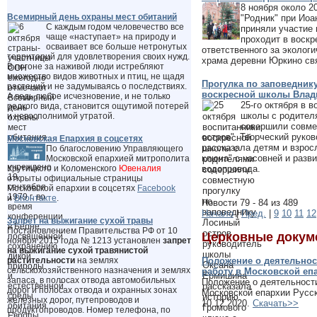
8 ноября около 2
Всемирный день охраны мест обитаний
"Родник" при Иоа
С каждым годом человечество все
приняли участие 
чаще «наступает» на природу и
проходит в воскр
осваивает все больше нетронутых
ответственного за эколог
территорий для удовлетворения своих нужд.
храма деревни Юркино св
В погоне за наживой люди истребляют
множество видов животных и птиц, не щадя
Прогулка по заповедник
растений и не задумываясь о последствиях.
воскресной школы Влад
А ведь любое исчезновение, и не только
25-го октября в 
редкого вида, становится ощутимой потерей
школы с родител
и невосполнимой утратой.
совершили совме
остров". Творческий рук
Московская Епархия в соцсетях
рассказала детям и взрос
По благословению Управляющего
ключа" с часовней и разв
Московской епархией митрополита
Крутицкого и Коломенского
Ювеналия
водопровода.
открыты официальные страницы
Московской епархии в соцсетях
Facebook
и
ВКонтакте
.
Новости 79 - 84 из 489
Начало
|
Пред.
|
9
10
11
12
Запрет на выжигание сухой травы
Постановлением Правительства РФ от 10
Церковные докум
ноября 2015 года № 1213 установлен
запрет
на выжигание сухой травянистой
растительности
на землях
Положение о деятельнос
сельскохозяйственного назначения и землях
работу в Московской еп
запаса, в полосах отвода автомобильных
Положение о деятельности
дорог и полосах отвода и охранных зонах
Московской епархии Русс
железных дорог, путепроводов и
10.12.2020.
Скачать>>
продуктопроводов. Номер телефона, по