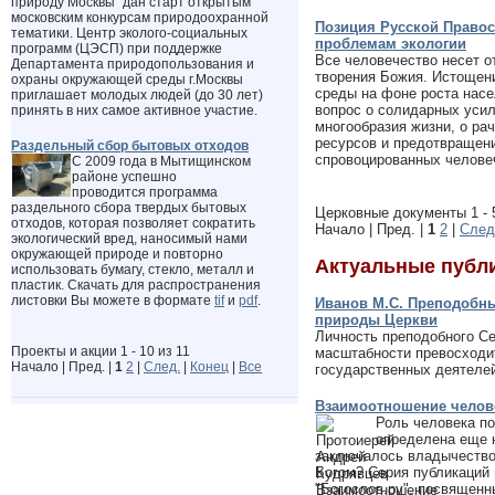
природу Москвы" дан старт открытым
московским конкурсам природоохранной
Позиция Русской Право
тематики. Центр эколого-социальных
проблемам экологии
программ (ЦЭСП) при поддержке
Все человечество несет о
Департамента природопользования и
творения Божия. Истощен
охраны окружающей среды г.Москвы
среды на фоне роста насе
приглашает молодых людей (до 30 лет)
вопрос о солидарных усил
принять в них самое активное участие.
многообразия жизни, о ра
ресурсов и предотвращени
Раздельный сбор бытовых отходов
спровоцированных челове
С 2009 года в Мытищинском
районе успешно
проводится программа
раздельного сбора твердых бытовых
Церковные документы 1 - 5
отходов, которая позволяет сократить
Начало | Пред. |
1
2
|
След
экологический вред, наносимый нами
окружающей природе и повторно
Актуальные публ
использовать бумагу, стекло, металл и
пластик.
Скачать для распространения
листовки Вы можете
в формате
tif
и
pdf
.
Иванов М.С. Преподобны
природы Церкви
Личность преподобного Се
Проекты и акции 1 - 10 из 11
масштабности превосходит
Начало | Пред. |
1
2
|
След.
|
Конец
|
Все
государственных деятеле
Взаимоотношение челов
Роль человека п
определена еще 
заключалось владычество
Богом? Серия публикаций 
"Богослов.ру", посвящен