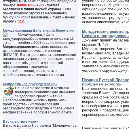
учения по вопросам церко
которому вызывают помощь при природном
современных общественно
пожаре:
8-800-100-94-00
- прямая
официальную позицию Мос
безплатная линия лесной охраны
. Если
пожар впрямую угрожает населённому
взаимоотношений с госуд
пункту или горит населённый пункт – нужно
устанавливает ряд руков
набрать:
112
.
области епископатом, кли
Международный День энергосбережения
Методические рекоменда
Международный День
Церкви в природоохран
энергосбережения отмечается 11
Документ принят на засед
ноября с 2008 года по инициативе
(журнал № 40).
Международного школьного проекта по
Мир есть творение Божие,
использованию ресурсов и энергии
возделывал его, владычес
(ШПИРЭ). В этот день школы, экологические
Русская Православная Це
организации и учреждения проводят акции
и святоотеческой традици
для того, чтобы донести до широкой
заявляла о необходимости
общественности значимость
человека к окружающему 
энергосбережения, рассказать о
возобновляемых источниках энергии.
Позиция Русской Право
Молодёжь - за природу Москвы
проблемам экологии
Наша цель: развитие и активная
Все человечество несет о
поддержка экологического движения
творения Божия. Истощен
за здоровую среду обитания.
среды на фоне роста насе
Переосмысление бытовых привычек и
вопрос о солидарных усил
производственных процессов для
многообразия жизни, о ра
безотходного производства и потребления.
ресурсов и предотвращени
Распространение положительного опыта.
спровоцированных челове
Весна в стиле «эко»
В марте в рамках Программы "Молодёжь - за
Церковные документы 1 - 5