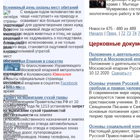
храме г. Мытищи
Всемирный день охраны мест обитаний
Мумрикова состо
С каждым годом человечество все
экологическую работу в б
чаще «наступает» на природу и
осваивает все больше нетронутых
территорий для удовлетворения своих нужд.
Новости 475 - 480 из 489
В погоне за наживой люди истребляют
Начало
|
Пред.
|
72
73
74
7
множество видов животных и птиц, не щадя
растений и не задумываясь о последствиях.
А ведь любое исчезновение, и не только
Церковные докум
редкого вида, становится ощутимой потерей
и невосполнимой утратой.
Положение о деятельнос
работу в Московской еп
Московская Епархия в соцсетях
Положение о деятельности
По благословению Управляющего
Московской епархии Русс
Московской епархией митрополита
10.12.2020.
Скачать>>
Крутицкого и Коломенского
Ювеналия
открыты официальные страницы
Московской епархии в соцсетях
Facebook
Основы учения Русской 
и
ВКонтакте
.
свободе и правах челов
В современном мире неред
реализуются такие воззре
Запрет на выжигание сухой травы
Постановлением Правительства РФ от 10
христианским учением. В 
ноября 2015 года № 1213 установлен
запрет
Священном Писании и Свя
на выжигание сухой травянистой
основные положения христ
растительности
на землях
теорию прав человека и е
сельскохозяйственного назначения и землях
запаса, в полосах отвода автомобильных
Основы социальной кон
дорог и полосах отвода и охранных зонах
Настоящий документ, пр
железных дорог, путепроводов и
Русской Православной Цер
продуктопроводов. Номер телефона, по