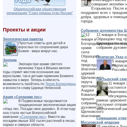
совершил молебен на
Егорьевска.
После м
Общероссийская общественная
поздравил всех с праздн
организация "Cоюз охраны птиц России"
добра, здоровья и помощи
города.
Проекты и акции
Собрание духовенства Щ
12 января в Бог
Образцово под п
Экологическая памятка
Простые советы для детей и
Щелковского окр
взрослых по сохранению дара
собрание духове
Божия - мира вокруг нас.
Подписан Указ о
Экопарк
5 января
Экопарк при храме святого
подписал
мученика Уара в Вёшках многие
Российс
годы служит местом осознания как
взрослыми, так и детьми гармонии Божиего
Пастырский сем
замысла о мире. Теперь в нём есть
11 января 
возможность пройтись по
Тропе Богородицы
состоялся
и вознести славу Царице Небесной.
Ивантеевс
обсуждены
Акция «Сохраним лес»
рамках церковног
В Подмосковье продолжается
послужил отправн
традиционная экологическая акция
экологической ра
«Наш лес. Посади свое дерево». В этом году
она стала частью Всероссийской
кампании
«Сохраним лес»
. Вместе мы
Совещание отве
посадим свыше 300 тысяч растений в лесах,
Московской епархии
парках и скверах области.
28 декабря в Дух