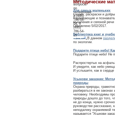
Методические ма
Для самых маленьких
Сказки, раскраски и добры
Развивающие и познавател
мышления и связной речи 
Обновлено 5/02/2017.
Библиотека книг и учеб
В данном
раздел
по экологии.
Подарите птице небо! Ка
Подарите птице небо! Не 
Распростертых на асфальт
И увидите, как небо умеща
И услышите, как в сердце
Усынови заказник: Мето
природы
Охрана природы, грамотн
разбираться в ее законах
человеку. Необходимы про
природы дошло до того, ч
не до конца, нужно срочн
руководстве рассказано, 
неподалеку охраняемой т
называется “Усынови заказ