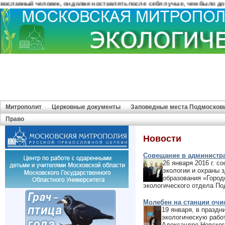
авный человек, он должен оставлять после себя лучше, чем было до него.
Митрополит
Церковные документы
Заповедные места Подмосков
Право
Новости
Совещание в администра
26 января 2016 г. 
экологии и охраны 
образования «Город
экологического отдела По
Молебен на станции очи
19 января, в праздн
экологическую работ
Александро-Невског