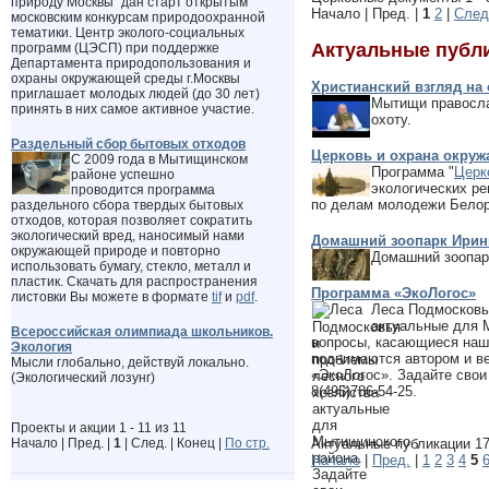
природу Москвы" дан старт открытым
Начало | Пред. |
1
2
|
След
московским конкурсам природоохранной
тематики. Центр эколого-социальных
Актуальные публ
программ (ЦЭСП) при поддержке
Департамента природопользования и
охраны окружающей среды г.Москвы
Христианский взгляд на 
приглашает молодых людей (до 30 лет)
Мытищи православ
принять в них самое активное участие.
охоту.
Раздельный сбор бытовых отходов
Церковь и охрана окру
С 2009 года в Мытищинском
Программа "
Церк
районе успешно
экологических р
проводится программа
по делам молодежи Белор
раздельного сбора твердых бытовых
отходов, которая позволяет сократить
экологический вред, наносимый нами
Домашний зоопарк Ири
окружающей природе и повторно
Домашний зоопар
использовать бумагу, стекло, металл и
пластик.
Скачать для распространения
Программа «ЭкоЛогос»
листовки Вы можете
в формате
tif
и
pdf
.
Леса Подмосковь
актуальные для М
Всероссийская олимпиада школьников.
вопросы, касающиеся наше
Экология
поднимаются автором и в
Мысли глобально, действуй локально.
«ЭкоЛогос». Задайте свои
(Экологический лозунг)
8(495)786-54-25.
Проекты и акции 1 - 11 из 11
Начало | Пред. |
1
| След. | Конец
|
По стр.
Актуальные публикации 17 
Начало
|
Пред.
|
1
2
3
4
5