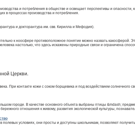
зводства и потребления в обществе и освещает перспективы и опасности, ко
щих в процессах производства и потребления.
рантура и докторантура им. свв. Кирилла и Мефодия).
ельно к ноосфере противоположное понятие можно назвать какосферой. Этот т
 человека настолько, что здесь искажены природные связи и ограничена спос
вной Церкви.
ека. При контакте кожи с соком борщевика и под воздействием солнечного с
льшом городе. В качестве основного объекта выбраны птицы &mdash; предме
ережного отношения к живому, развития экологической культуры, познавате
ство
в полевых условиях, они просты и доступны школьникам, позволяют получит