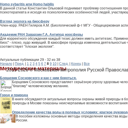
Homo sybaritis или Homo habilis
В данной статье Константин Ольховой поднимает проблему соотношения прои
психотерапевта и исходя из психологических особенностей людей, участвую
Взгляд эколога на биосферу
Член-корр. РАЕН Гиляров А.М. (Биологический ф-т МГУ - Общецерковная аспи
Академик РАН Заварзин Г.А. Антипод ноосферы
Для корректного обсуждения каждый тезис должен иметь антитезис. Применит
биос" - плохо, худо живущий. В какосфере природа изменена деятельнос­тью
соответствует "плохая экология".
Актуальные публикации 29 - 32 из 38
Начало
|
Пред.
|
1
2
3
4
5
6
7
8
9
10
|
След.
|
Конец
|
Все
Методические материалы
2015-2026 © Московская митрополия Русской Правосла
Борщевик Сосновского и как с ним бороться.
Борщевик Сосновского представляет серьёзную угрозу здоровью челов
"благому" человеческому желанию.
Город и природа
В книге обсуждаются актуальные вопросы охраны живой природы в бо
природы в Москве показаны неисчерпаемые возможности воспитания б
Определение качества воды в полевых условиях: краткое руковод
В пособии изложены основные методы определения качества воды 
России.