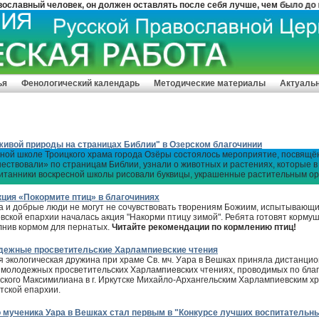
й человек, он должен оставлять после себя лучше, чем было до него.
ья
Фенологический календарь
Методические материалы
Актуаль
живой природы на страницах Библии" в Озерском благочинии
сной школе Троицкого храма города Озёры состоялось мероприятие, посвящ
шествовали» по страницам Библии, узнали о животных и растениях, которые в
итанники воскресной школы рисовали буквицы, украшенные растительным о
кция «Покормите птиц» в благочиниях
 и добрые люди не могут не сочувствовать творениям Божиим, испытывающи
вской епархии началась акция "Накорми птицу зимой". Ребята готовят корму
лнив кормом для пернатых.
Читайте рекомендации по кормлению птиц!
дежные просветительские Харлампиевские чтения
 экологическая дружина при храме Св. мч. Уара в Вешках приняла дистанцион
молодежных просветительских Харлампиевских чтениях, проводимых по бла
рского Максимилиана в г. Иркутске Михайло-Архангельским Харлампиевским х
тской епархии.
о мученика Уара в Вешках стал первым в "Конкурсе лучших воспитательны