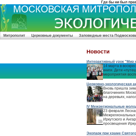
Где бы ни был православны
Митрополит
Церковные документы
Заповедные места Подмосков
Новости
Интерактивный урок "Мир 
14 марта в воскре
книги. Дети «путе
мероприятия восп
Церковно-экологическая а
Вновь пришла зима
благочиниях Моско
на деревьях, напо
IV Межрегиональные моло
23 февраля Лесная
Межрегиональных 
Иркутского и Анга
просвещения Ирку
Экопарк при храме Святог