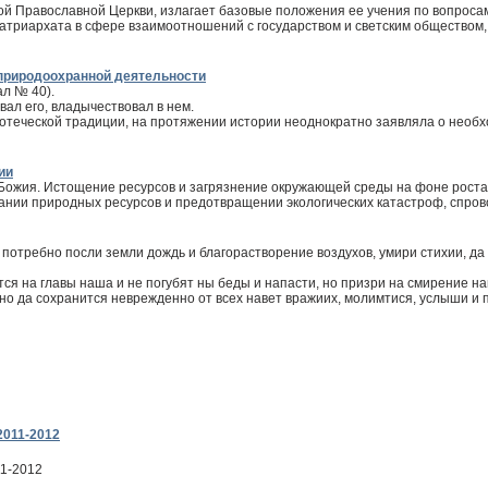
 Православной Церкви, излагает базовые положения ее учения по вопроса
триархата в сфере взаимоотношений с государством и светским обществом,
 природоохранной деятельности
л № 40).
вал его, владычествовал в нем.
отеческой традиции, на протяжении истории неоднократно заявляла о необ
ии
 Божия. Истощение ресурсов и загрязнение окружающей среды на фоне роста
вании природных ресурсов и предотвращении экологических катастроф, спро
 потребно посли земли дождь и благорастворение воздухов, умири стихии, да
тся на главы наша и не погубят ны беды и напасти, но призри на смирение н
 но да сохранится неврежденно от всех навет вражиих, молимтися, услыши и 
2011-2012
11-2012