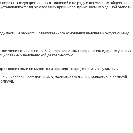
м церковно-государственных отношений и по ряду современных общественно
 устанавливает ряд руководящих принципов, применяемых в данной области
ходимости бережного и ответственного отношения человека к окружающему
 населения планеты с особой остротой ставят вопрос о солидарных усилиях
воцированных человеческой деятельностью.
 грех наших ради не мучается и страждет тварь, молимтися, услыши и
аше и низпосли благодать и мир, молимтися услыши и милостивно помилуй.
помилуй.