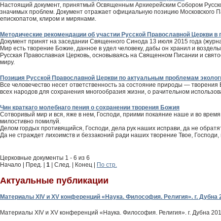
Настоящий документ, принятмый Освященным Архиерейским Собором Русской
значимых проблем. Документ отражает официальную позицию Московского Па
епископатом, клиром и мирянами.
Методические рекомендации об участии Русской Православной Церкви в
Документ принят на заседании Священного Синода 13 июля 2015 года (журна
Мир есть творение Божие, данное в удел человеку, дабы он хранил и возделы
Русская Православная Церковь, основываясь на Священном Писании и свято
миру.
Позиция Русской Православной Церкви по актуальным проблемам эколог
Все человечество несет ответственность за состояние природы — творения
всех народов для сохранения многообразия жизни, о рачительном использо
Чин краткаго молебнаго пения о сохранении творения Божия
Сотворивый мир и вся, яже в нем, Господи, приими покаяние наше и во время
милостивно помилуй.
Делом гордых противящийся, Господи, дела рук наших исправи, да не обратя
Да не страждет лихоимств и беззаконий ради наших творение Твое, Господи,
Церковные документы 1 - 6 из 6
Начало | Пред. |
1
| След. | Конец
|
По стр.
Актуальные публикации
Материалы XIV и XV конференций «Наука. Философия. Религия». г. Дубна 
Материалы XIV и XV конференций «Наука. Философия. Религия». г. Дубна 20