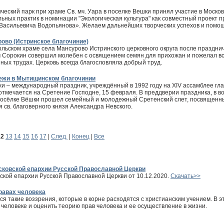
ческий парк при храме Св. мч. Уара в поселке Вешки принял участие в Москов
ьных практик в номинации "Экологическая культура" как совместный проект
 Васильевича Водопьянова». Желаем дальнейших творческих успехов и помо
ово (Истринское благочиние)
ольском храме села Мансурово Истринского церковного округа после праздни
 Сорокин совершил молебен с освящением семян для прихожан и пожелал в
ных трудах. Церковь всегда благословляла добрый труд.
ежи в Мытищинском благочинии
и – международный праздник, учреждённый в 1992 году на XIV ассамблее гл
тмечается на Сретение Господне, 15 февраля. В преддверии праздника, в во
 посёлке Вёшки прошел семейный и молодежный Сретенский слет, посвящен
 св. благоверного князя Александра Невского.
12
13
14
15
16
17
|
След.
|
Конец
|
Все
осковской епархии Русской Православной Церкви
ской епархии Русской Православной Церкви от 10.12.2020.
Скачать>>
равах человека
ся такие воззрения, которые в корне расходятся с христианским учением. В
человеке и оценить теорию прав человека и ее осуществление в жизни.