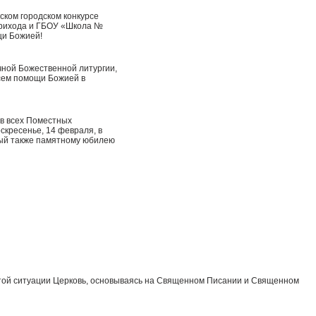
ском городском конкурсе
 прихода и ГБОУ «Школа №
щи Божией!
чной Божественной литургии,
сем помощи Божией в
ав всех Поместных
скресенье, 14 февраля, в
ный также памятному юбилею
 этой ситуации Церковь, основываясь на Священном Писании и Священном