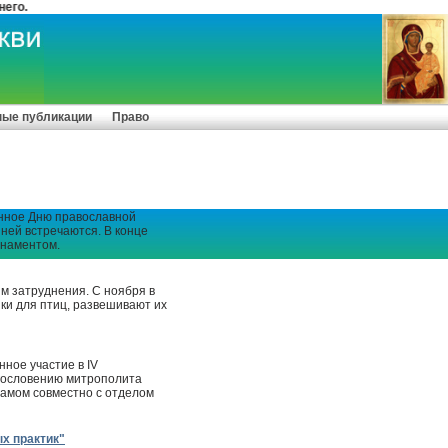
ные публикации
Право
ённое Дню православной
 ней встречаются. В конце
рнаментом.
м затруднения. С ноября в
шки для птиц, развешивают их
ное участие в IV
гословению митрополита
рамом совместно с отделом
х практик"