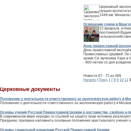
Церковный экологи
лучших воспитател
1449 им. Михаила
Освящение семян в Мансур
15 февраля, в Ник
протоиерей Вадим
сельскохозяйствен
День православной молод
День православной молодёж
Православных Церквей. Он о
храме Св. мученика Уара в
- 800-летию со дня рождения
Новости 67 - 72 из 489
Начало
|
Пред.
|
7
8
9
10
11
Церковные документы
Положение о деятельности ответственного за экологическую работу в М
Положение о деятельности ответственного за экологическую работу в Москов
Основы учения Русской Православной Церкви о достоинстве, свободе и п
В современном мире нередко со ссылкой на защиту прав человека реализуют
Предании, призвана напомнить основные положения христианского учения о 
Основы социальной концепции Русской Православной Церкви