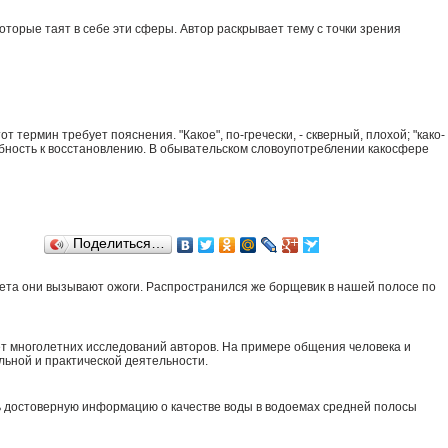
торые таят в себе эти сферы. Автор раскрывает тему с точки зрения
ермин требует пояснения. "Какое", по-гречески, - скверный, плохой; "како-
обность к восста­новлению. В обывательском словоупотреблении какосфере
Поделиться…
вета они вызывают ожоги. Распространился же борщевик в нашей полосе по
т многолетних исследований авторов. На примере общения человека и
льной и практической деятельности.
ь достоверную информацию о качестве воды в водоемах средней полосы