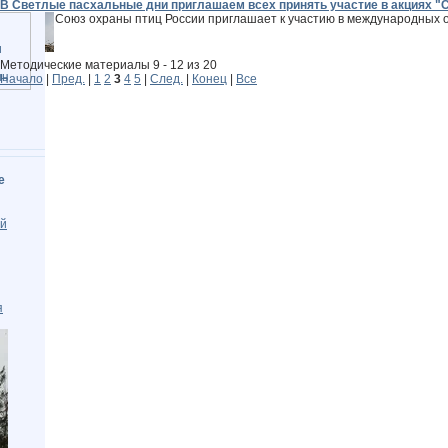
В Светлые пасхальные дни приглашаем всех принять участие в акциях "С
Союз охраны птиц России приглашает к участию в международных 
Методические материалы 9 - 12 из 20
Начало
|
Пред.
|
1
2
3
4
5
|
След.
|
Конец
|
Все
е
ой
я