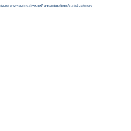
nia.ru/
www.springalive.net/ru-ru/migrations/statistics#more