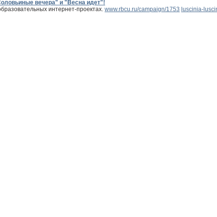
оловьиные вечера" и "Весна идет"!
образовательных интернет-проектах.
www.rbcu.ru/campaign/1753
luscinia-lusci