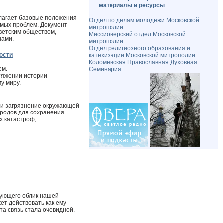
материалы и ресурсы
лагает базовые положения
Отдел по делам молодежи Московской
имых проблем. Документ
митрополии
ветским обществом,
Миссионерский отдел Московской
нами.
митрополии
Отдел религиозного образования и
ости
катехизации Московской митрополии
Коломенская Православная Духовная
ем.
Семинария
тяжении истории
у миру.
 и загрязнение окружающей
ародов для сохранения
х катастроф,
рующего облик нашей
ет действовать как ему
та связь стала очевидной.