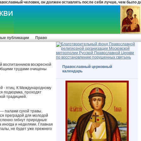
авный человек, он должен оставлять после себя лучше, чем было до него
ные публикации
Право
ей воспитанников воскресной
Православный церковный
. Общими трудами очищены
календарь
.
й - птиц. К Международному
ся подкормка, проходят
рой традицией.
 — палами сухой травы.
тся преградой для молодой
ысленно гибнут природные
а иногда и неделями. Главная
палы, не будет уже прежнего