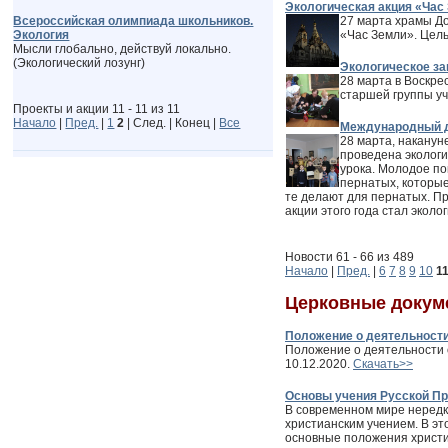
Экологическая акция «Час
Всероссийская олимпиада школьников.
27 марта храмы До
Экология
«Час Земли». Цель
Мысли глобально, действуй локально.
(Экологический лозунг)
Экологическое за
28 марта в Воскре
старшей группы уч
Проекты и акции 11 - 11 из 11
Начало
|
Пред.
|
1
2
| След. | Конец
|
Все
Международный де
28 марта, наканун
проведена экологи
урока. Молодое по
пернатых, которые
те делают для пернатых. Пр
акции этого года стал эколо
Новости 61 - 66 из 489
Начало
|
Пред.
|
6
7
8
9
10
1
Церковные докум
Положение о деятельности
Положение о деятельности о
10.12.2020.
Скачать>>
Основы учения Русской Пр
В современном мире нередко
христианским учением. В э
основные положения христиа