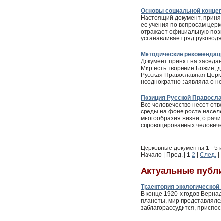
Основы социальной конце
Настоящий документ, прин
ее учения по вопросам цер
отражает официальную пози
устанавливает ряд руковод
Методические рекомендаци
Документ принят на заседа
Мир есть творение Божие, д
Русская Православная Церк
неоднократно заявляла о н
Позиция Русской Правосла
Все человечество несет от
среды на фоне роста насел
многообразия жизни, о рач
спровоцированных человече
Церковные документы 1 - 5 
Начало | Пред. |
1
2
|
След.
|
Актуальные публ
Траектория экологической
В конце 1920-х годов Верн
планеты, мир представлялся
заблагорассудится, приспос