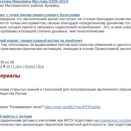
ентина Ивановича Маслова (1936-2013)
ин Мытищинского района. Краевед.
ка, с точки зрения православного богословия
видным, что экологический кризис наступает не столько благодаря развитию 
яется только инструментом, сколько благодаря определенному духовному со
орое сегодня принято связывать «идеологией потребления». Это, в свою очере
 проблемы в большей степени духовные, чем технологические.
ский кризис: православный взгляд на проблему
 том, обоснованы ли выдвигаемые против христианства обвинения в «деспот
трим мировоззренческие мотивации, лежащие в основе Православной экологи
36 из 38
8
9
10
|
След.
|
Конец
|
Все
териалы
рма открытых знаний и технологий для популяризации экологичного образа
общества России.
ерии "Развиваемся легко!"
https://yadi.sk/d/BUTpwJFF3PsaWu
й работы с детьми
с одаренными детьми и учителями при МГОУ подготовил
методическое пособи
 полезно при организации творческой проектной деятельности, при подготовк