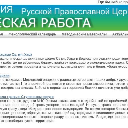
Где бы ни был правосл
ья
Фенологический календарь
Методические материалы
Актуаль
 храме Св. мч. Уара
экологическая дружина при храме Св мч. Уара в Вешках при участии родител
к работам по весеннему благоустройству приходского экологического парка
вки, отремонтированы и наполнены кормушки для птиц и белок, убран мусор
пархии
нство храмов Московской епархии с радостью встречают наших добрых друзе
 отмечается 1-го апреля обновляются и строятся новые скворечники, готовит
 воскресных школах. Забота о пернатых творениях Божиих является уже доб
ала травы в Ступинском округе
его тепла сотрудники МЧС России сталкиваются с одной и той же проблемой
игание прошлогодней травы ускоряет рост молодой. Но сухая трава не являе
ухую траву, люди обедняют почвенное плодородие. Во время пожаров бессм
ьные ценности, образуется смог, висящий над городами и селениями днями, 
овоцировании лесных пожаров и разрушении экосистемы. Везде, где прошли 
атят освободившуюся территорию.