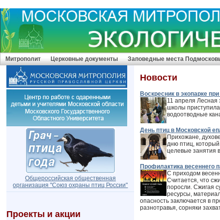
Митрополит
Церковные документы
Заповедные места Подмосков
Новости
Воскресник в экопарке при
11 апреля Лесная 
школы приступила 
водоотводные кана
День птиц в Московской е
Прихожане, духове
дню птиц, который
целевые занятия в
Профилактика весеннего п
С приходом весенн
Общероссийская общественная
Считается, что сж
организация "Cоюз охраны птиц России"
поросли. Сжигая с
ресурсы, материал
опасность заключается в пр
разнотравья, сорняки захв
Проекты и акции