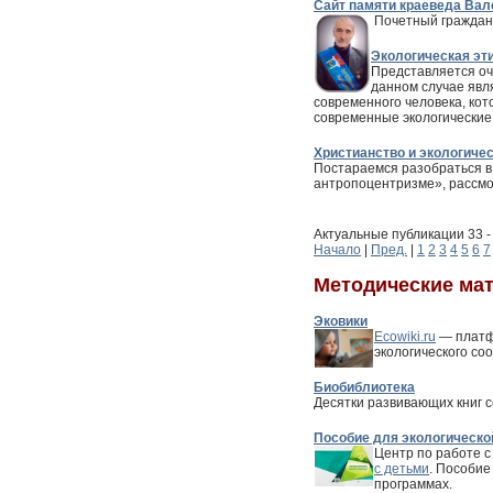
Сайт памяти краеведа Вал
Почетный граждан
Экологическая эти
Представляется оче
данном случае явл
современного человека, кот
современные экологические
Христианство и экологиче
Постараемся разобраться в
антропоцентризме», рассмо
Актуальные публикации 33 - 
Начало
|
Пред.
|
1
2
3
4
5
6
7
Методические ма
Эковики
Ecowiki.ru
— платфо
экологического со
Биобиблиотека
Десятки развивающих книг с
Пособие для экологическо
Центр по работе 
с детьми
. Пособие
программах.