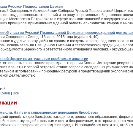
пции Русской Православной Церкви
ятмый Освященным Архиерейским Собором Русской Православной Церкви, из
ковно-государственных отношений и по ряду современных общественно знач
цию Московского Патриархата в сфере взаимоотношений с государством и с
ящих принципов, применяемых в данной области епископатом, клиром и миря
и об участии Русской Православной Церкви в природоохранной деятельн
нии Священного Синода 13 июля 2015 года (журнал № 40).
анное в удел человеку, дабы он хранил и возделывал его, владычествовал в н
овь, основываясь на Священном Писании и святоотеческой традиции, на про
еобходимости бережного и ответственного отношения человека к окружающем
вной Церкви по актуальным проблемам экологии
ветственность за состояние природы — творения Божия. Истощение ресурсов
ения планеты с особой остротой ставят вопрос о солидарных усилиях всех н
ительном использовании природных ресурсов и предотвращении экологически
ской деятельностью.
из 6
Конец
|
Все
икации
 мысли. На пути к современному пониманию биосферы
адский пришёл к идее биосферы как единого, целостного образования, форми
 большинству людей открытым и почти безграничным, в котором человек мож
абливая и перекраивая его под свои нужды. И понадобился почти век, чтобы э