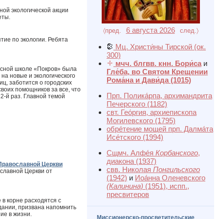
ной экологической акции
еты.
6 августа 2026
〈пред.
след.〉
тие по экологии. Ребята
Мц. Христи́ны Тирской
(ок.
300)
мчч. блгвв. кнн. Бори́са
и
ресной школе «Покров» была
Гле́ба, во Святом Крещении
 на новые и экологического
Рома́на и Дави́да
(1015)
иц, заботится о городских
своих помощников за все, что
Прп. Полика́рпа, архимандрита
2-й раз. Главной темой
Печерского
(1182)
свт. Гео́ргия, архиепископа
Могилевского
(1795)
обре́тение мощей прп. Далма́та
Исе́тского
(1994)
Сщмч. Алфе́я
Корбанского
,
диакона
(1937)
 Православной Церкви
свв. Николая
Понгильского
ославной Церкви от
(1942)
и
Иоа́нна Оленевского
(Калинина)
(1951)
, испп.,
пресвитеров
 в корне расходятся с
дании, призвана напомнить
ие в жизни.
Миссионерско-просветительские