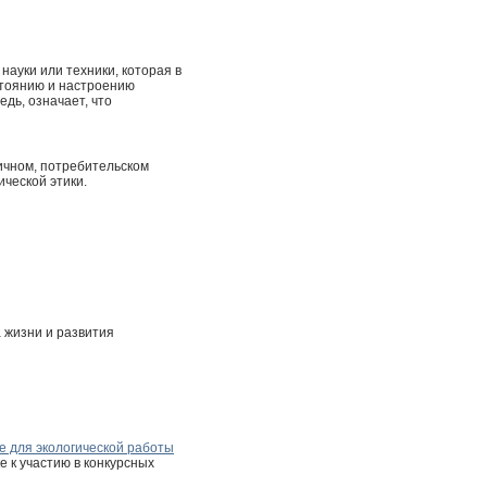
науки или техники, которая в
стоянию и настроению
дь, означает, что
ичном, потребительском
ческой этики.
 жизни и развития
е для экологической работы
е к участию в конкурсных