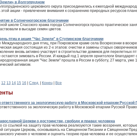
 Земли» в Долгопрудном
лгопрудненского церковного округа присоединились к ежегодной международ
 этой акции - привлечение внимания к сохранению природных ресурсов план
нятие в Солнечногорском благочинии
сной школе Спасского храма города Солнечногорск прошло практическое заня
аствовали в высадке семян цветов.
нь птиц и акция "Час Земли" в Ступинском благочинии
е Международного дня птиц, при Покровском храме села Воскресенки в воск
ческая акция состоящая из 2-х этапов: очистки и замены старых скворечников
коление вновь активно участвует в строительстве домиков для перелетных пт
 остаются зимовать в России. И каждый год 1 апреля орнитологи благодарят 
иродоохранная акция "Час Земли" прошла в России в субботу, 27 марта, уже 1
гический активизм.
1
12
13
14
15
16
|
След.
|
Конец
|
Все
енты
 ответственного за экологическую работу в Московской епархии Русской
тветственного за экологическую работу в Московской епархии Русской Прав
авославной Церкви о достоинстве, свободе и правах человека
 со ссылкой на защиту прав человека реализуются такие воззрения, которые
той ситуации Церковь, основываясь на Священном Писании и Священном Пре
нского учения о человеке и оценить теорию прав человека и ее осуществлен