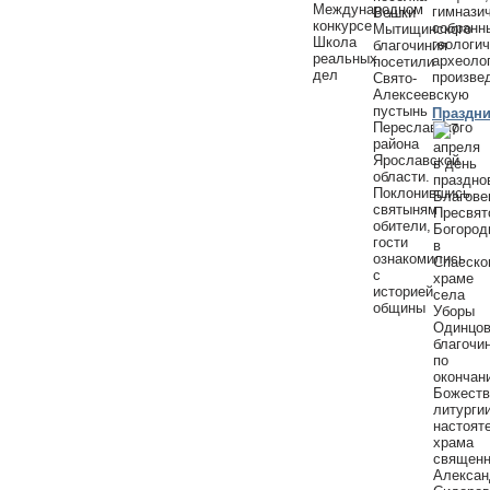
гимнази
собранн
геологич
археоло
произве
Праздни