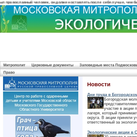
равославный человек, он должен оставлять после себя лучше, чем было до
Митрополит
Церковные документы
Заповедные места Подмосков
Право
Новости
Дни труда в Богородско
Богородская мол
представителями
участие в акции 
лагеря, который принимае
округа. В акции приняли 
ответственный за экологи
Экологические акции в 
20 апреля в храм