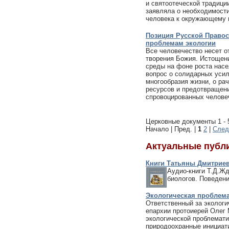
и святоотеческой традици
заявляла о необходимости
человека к окружающему 
Позиция Русской Право
проблемам экологии
Все человечество несет о
творения Божия. Истощен
среды на фоне роста насе
вопрос о солидарных усил
многообразия жизни, о ра
ресурсов и предотвращени
спровоцированных челове
Церковные документы 1 - 5
Начало | Пред. |
1
2
|
След
Актуальные публ
Книги Татьяны Дмитрие
Аудио-книги Т.Д.Ж
биологов. Поведени
Экологическая проблем
Ответственный за экологи
епархии протоиерей Олег 
экологической проблемати
природоохранные инициат