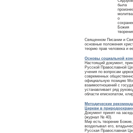
Священном Писании и Свя
основные положения христ
теорию прав человека и е
Основы социальной кон
Настоящий документ, пр
Русской Православной Цер
учения по вопросам церко
современных общественно
официальную позицию Мос
взаимоотношений с госуд
устанавливает ряд руков
области епископатом, кли
Методические рекоменда
Церкви в природоохран
Документ принят на засед
(журнал № 40).
Мир есть творение Божие,
возделывал его, владычес
Русская Православная Це