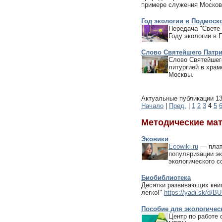
примере служения Москов
Год экологии в Подмоск
Передача "Свете 
Году экологии в 
Слово Святейшего Патр
Слово Святейшег
литургией в храм
Москвы.
Актуальные публикации 13 
Начало
|
Пред.
|
1
2
3
4
5
Методические ма
Эковики
Ecowiki.ru
— плат
популяризации эк
экологического с
Биобиблиотека
Десятки развивающих кни
легко!"
https://yadi.sk/d
Пособие для экологичес
Центр по работе 