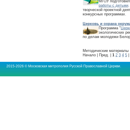
МГОУ подготови
работы с детьми
творческой проектной деят
конкурсных программах.
Церковь и охрана окру
Программа "
Церк
экологических р
по делам молодежи Белор
Методические материалы 1
Начало | Пред. |
1
2
3
4
5
2015-2026 © Московская митрополия Русской Православной Церкви.