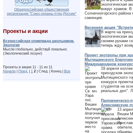
экологическая ак
вокруг храмов. В
Общероссийская общественная
Солнечногорского района 
организация "Cоюз охраны птиц России"
саженцев.
Весенняя акция "Встрети
Проекты и акции
В марте на прих
экологическая ак
своими руками ск
Всероссийская олимпиада школьников.
Экология
теперь ждут воз
Мысли глобально, действуй локально.
(Экологический лозунг)
Проект экотропы при хра
Мытищинского благочини
Международном конкурс
Проекты и акции 11 - 11 из 11
19 апреля коллек
Начало
|
Пред.
|
1
2
| След. | Конец
|
Все
приходском экопа
Мытищинского го
конкурсе проекто
студентов на ос
реальных дел". Л
Паломническо-пр
Алексеевскую п
13 апре
Вешки М
Алексее
Ярослав
обители,
общины,